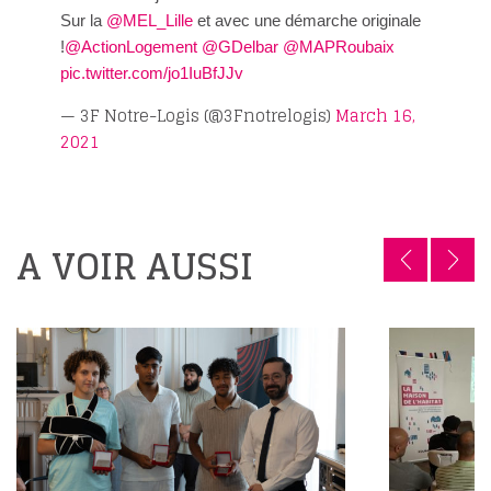
Sur la
@MEL_Lille
et avec une démarche originale
!
@ActionLogement
@GDelbar
@MAPRoubaix
pic.twitter.com/jo1IuBfJJv
— 3F Notre-Logis (@3Fnotrelogis)
March 16,
2021
A VOIR AUSSI