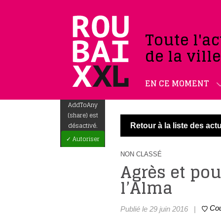
Toute l'ac
de la vill
EN CE MOMENT
AddToAny
(share) est
désactivé.
Retour à la liste des actu
✓ Autoriser
NON CLASSÉ
Agrès et pou
l’Alma
Co
Publié le 29 juin 2016
|