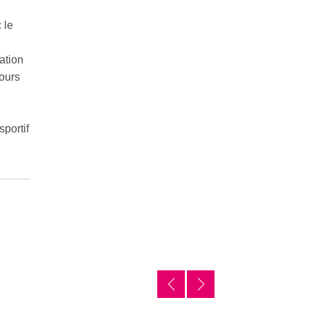
 le
ation
cours
sportif