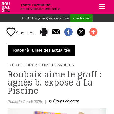
Toute l'actualité
de la ville de Roubaix
AddToAny (share) est désactivé.
✓ Autoriser
Coups de cœur
Retour à la liste des actualités
CULTURE
| PHOTOS
| TOUS LES ARTICLES
Roubaix aime le graff :
agnès b. expose à La
Piscine
Coups de cœur
Publié le 7 août 2025
|