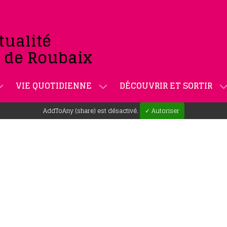
tualité
e de Roubaix
VIE QUOTIDIENNE
DÉCOUVRIR ET SORTIR
AddToAny (share) est désactivé.
✓ Autoriser