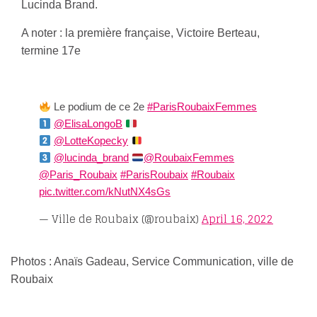
Lucinda Brand.
A noter : la première française, Victoire Berteau,
termine 17e
Le podium de ce 2e
#ParisRoubaixFemmes
@ElisaLongoB
@LotteKopecky
@lucinda_brand
@RoubaixFemmes
@Paris_Roubaix
#ParisRoubaix
#Roubaix
pic.twitter.com/kNutNX4sGs
— Ville de Roubaix (@roubaix)
April 16, 2022
Photos : Anaïs Gadeau, Service Communication, ville de
Roubaix