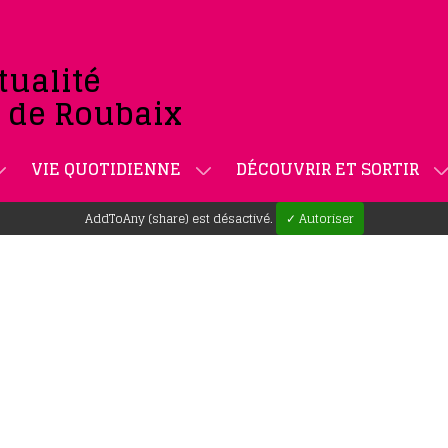
tualité
e de Roubaix
VIE QUOTIDIENNE
DÉCOUVRIR ET SORTIR
AddToAny (share) est désactivé.
✓ Autoriser