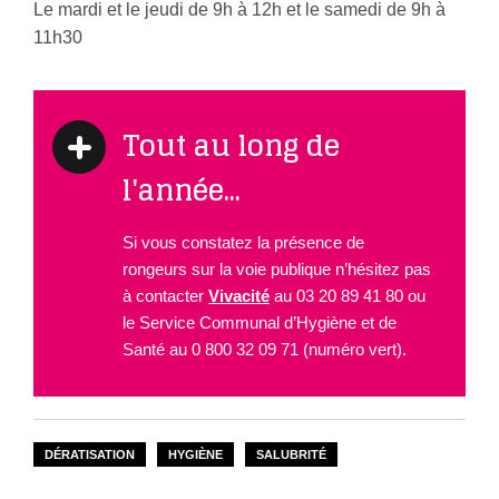
Le mardi et le jeudi de 9h à 12h et le samedi de 9h à
11h30
Tout au long de
l'année...
Si vous constatez la présence de
rongeurs sur la voie publique n’hésitez pas
à contacter
Vivacité
au 03 20 89 41 80 ou
le Service Communal d’Hygiène et de
Santé au 0 800 32 09 71 (numéro vert).
DÉRATISATION
HYGIÈNE
SALUBRITÉ